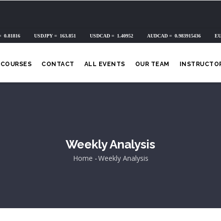
COURSES
CONTACT
ALL EVENTS
OUR TEAM
INSTRUCTO
Weekly Analysis
Home
-
Weekly Analysis
Breadcrumb