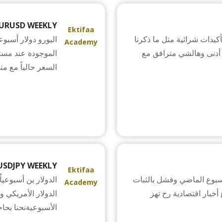
URUSD WEEKLY
Ektifaa
تأكيدات شرائية متل ما ذكرنا
اليورو دولار أسبو
Academy
أدنى وهالشي مترافق مع
السعر حالياً مع م
USDJPY WEEKLY
Ektifaa
بوعياًبعد وصول الذهب لمستويات 2758 الأسبوع الماضي وفشل بالثبات
Academy
أخبار اقتصادية رح تهز
الأسبوعيةنحنا بحا