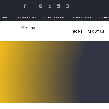
Skip
to
main
content
HOME
ABOUT US