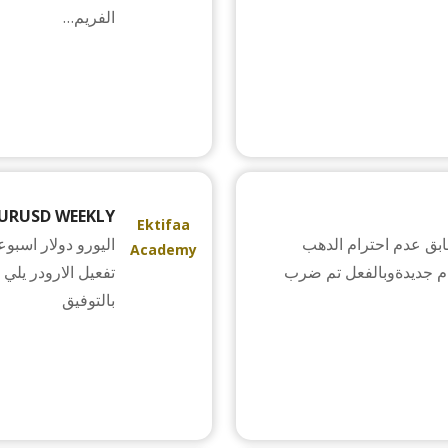
الفريم…
URUSD WEEKLY
Ektifaa
بالتحليل السابق عدم احترام الدهب
Academy
2758 رح نستهدف ارقام جديدةوبالفعل تم ضرب
بالتوفيق