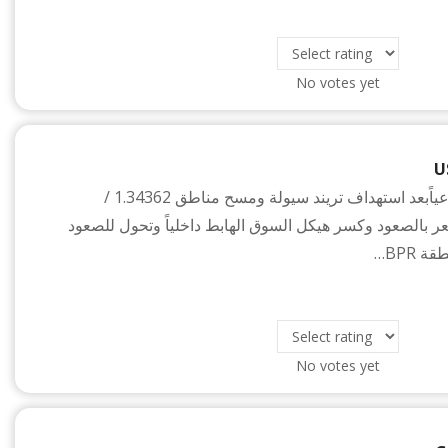
No votes yet
U
الدولار كندي اسبوعياًبعد استهداف تريند سيولة ومسح مناطق 1.34362 /
د السعر بالصعود وكسر هيكل السوق الهابط داخلياً وتحول للصعود
 BPR…
No votes yet