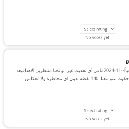
No votes yet
E
اليورو دولار اسبوعياً4-11-2024مافي أي تحديث غير انو نحنا منتظرين الاهدافبعد
تفعيل الارودر يلي حكيت عنو معنا 140 نقطة بدون اي مخاطرة ولا انعكاس
No votes yet