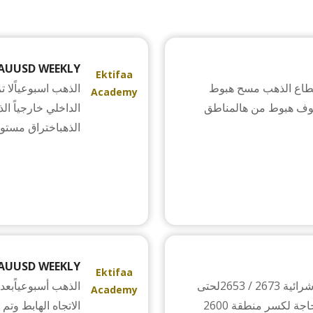
AUUSD WEEKLY
Ektifaa
ستطاع الذهب مسح هبوط
الذهب اسبوعياًلا ت
Academy
لازم نشوف هبوط من هالمناطق
الداخلي خارجياً ال
الذهباختراق مستوى 726
AUUSD WEEKLY
Ektifaa
الذهب اسبوعياً الارتداد يلي صار ومستمر من منطقة شرائية 2673 / 2653لحتى
الذهب أسبوعياًبعد
Academy
نقدر نقول انو الدهب سلبي ع الفريم الاسبوعي نحنا بحاجة لكسر منطقة 2600
الاتجاه الهابط وتم