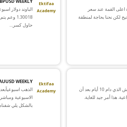
BPUSD WEEKLY
Ektifaa
ة اعلى القمة عند سعر
الباوند دولار اسب
Academy
 تصحيح لكن نحنا بحاجة لمنطقة
1.30018 وع
حاول كسر…
AUUSD WEEKLY
Ektifaa
أخيرًا، تمكنت الفضة من الخروج من مثلث الانكماش الذي دام 10 أيام بعد أن
Academy
ية. هذا أمر جيد للغاية.
الاسبوعية ومباشرة
بالشكل يلي شفناه
CONNECT WITH US