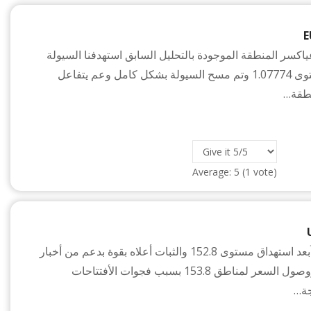
E
عياكسر المنطقة الموجودة بالتحليل السابق استهدفنا السيولة
الموجودة عند مستوى 1.07774 وتم مسح السيولة بشكل كامل وعم يتفاعل
نطقة…
Average:
5
(
1
vote)
الدولار ين أسبوعياُبعد استهداق مستوى 152.8 والثبات أعلاه بقوة بدعم من أخبار
الدولار الأمريكي ووصول السعر لمناطق 153.8 بسبب فجوات الأفتتاحات
جة…