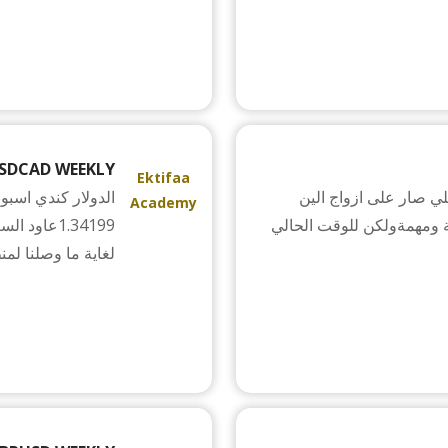
SDCAD WEEKLY
Ektifaa
يلي صار على ازواج الين
Academy
ية ومهمةولكن للوقت الحالي
1.34199عاو
لغاية ما وصلنا لمنطقة